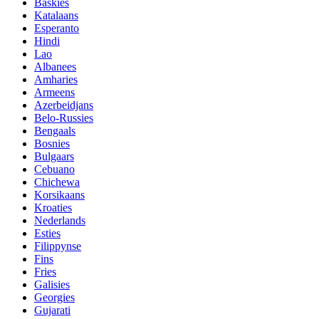
Baskies
Katalaans
Esperanto
Hindi
Lao
Albanees
Amharies
Armeens
Azerbeidjans
Belo-Russies
Bengaals
Bosnies
Bulgaars
Cebuano
Chichewa
Korsikaans
Kroaties
Nederlands
Esties
Filippynse
Fins
Fries
Galisies
Georgies
Gujarati