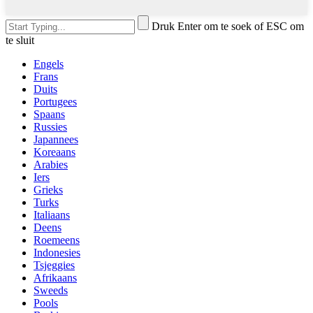
Druk Enter om te soek of ESC om
te sluit
Engels
Frans
Duits
Portugees
Spaans
Russies
Japannees
Koreaans
Arabies
Iers
Grieks
Turks
Italiaans
Deens
Roemeens
Indonesies
Tsjeggies
Afrikaans
Sweeds
Pools