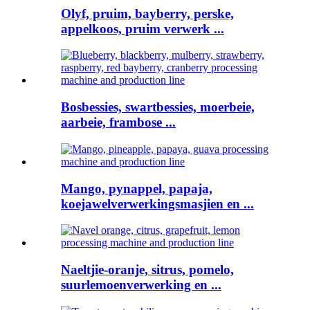
Olyf, pruim, bayberry, perske,
appelkoos, pruim verwerk ...
Bosbessies, swartbessies, moerbeie,
aarbeie, frambose ...
Mango, pynappel, papaja,
koejawelverwerkingsmasjien en ...
Naeltjie-oranje, sitrus, pomelo,
suurlemoenverwerking en ...