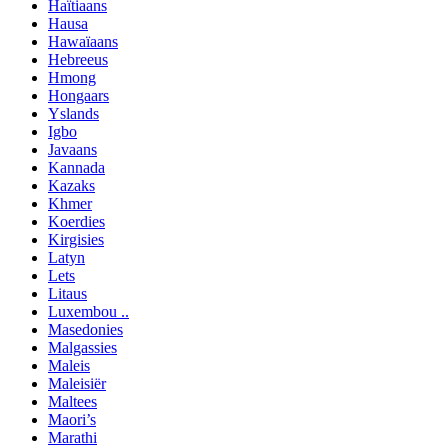
Haïtiaans
Hausa
Hawaïaans
Hebreeus
Hmong
Hongaars
Yslands
Igbo
Javaans
Kannada
Kazaks
Khmer
Koerdies
Kirgisies
Latyn
Lets
Litaus
Luxembou ..
Masedonies
Malgassies
Maleis
Maleisiër
Maltees
Maori’s
Marathi