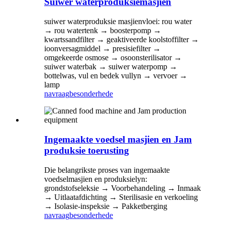
Suiwer waterproduksiemasjien
suiwer waterproduksie masjienvloei: rou water
→ rou watertenk → boosterpomp →
kwartssandfilter → geaktiveerde koolstoffilter →
ioonversagmiddel → presisiefilter →
omgekeerde osmose → osoonsterilisator →
suiwer waterbak → suiwer waterpomp →
bottelwas, vul en bedek vullyn → vervoer →
lamp
navraag
besonderhede
Ingemaakte voedsel masjien en Jam
produksie toerusting
Die belangrikste proses van ingemaakte
voedselmasjien en produksielyn:
grondstofseleksie → Voorbehandeling → Inmaak
→ Uitlaatafdichting → Sterilisasie en verkoeling
→ Isolasie-inspeksie → Pakketberging
navraag
besonderhede