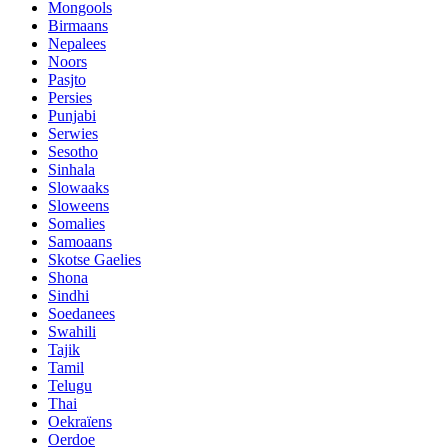
Mongools
Birmaans
Nepalees
Noors
Pasjto
Persies
Punjabi
Serwies
Sesotho
Sinhala
Slowaaks
Sloweens
Somalies
Samoaans
Skotse Gaelies
Shona
Sindhi
Soedanees
Swahili
Tajik
Tamil
Telugu
Thai
Oekraïens
Oerdoe