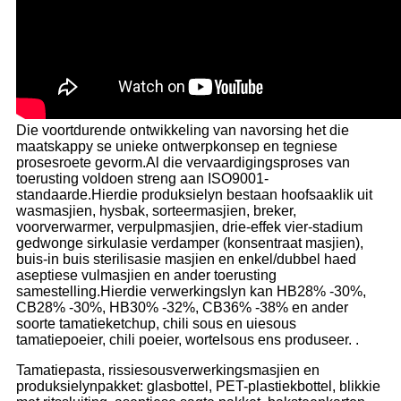
Die voortdurende ontwikkeling van navorsing het die
maatskappy se unieke ontwerpkonsep en tegniese
prosesroete gevorm.Al die vervaardigingsproses van
toerusting voldoen streng aan ISO9001-
standaarde.Hierdie produksielyn bestaan ​​hoofsaaklik uit
wasmasjien, hysbak, sorteermasjien, breker,
voorverwarmer, verpulpmasjien, drie-effek vier-stadium
gedwonge sirkulasie verdamper (konsentraat masjien),
buis-in buis sterilisasie masjien en enkel/dubbel haed
aseptiese vulmasjien en ander toerusting
samestelling.Hierdie verwerkingslyn kan HB28% -30%,
CB28% -30%, HB30% -32%, CB36% -38% en ander
soorte tamatieketchup, chili sous en uiesous
tamatiepoeier, chili poeier, wortelsous ens produseer. .
Tamatiepasta, rissiesousverwerkingsmasjien en
produksielynpakket: glasbottel, PET-plastiekbottel, blikkie