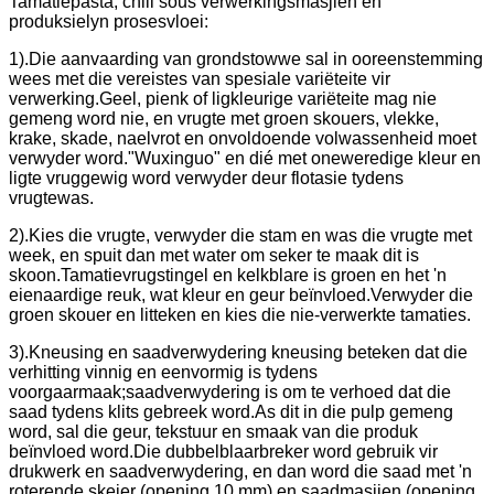
Tamatiepasta, chili sous verwerkingsmasjien en
produksielyn prosesvloei:
1).Die aanvaarding van grondstowwe sal in ooreenstemming
wees met die vereistes van spesiale variëteite vir
verwerking.Geel, pienk of ligkleurige variëteite mag nie
gemeng word nie, en vrugte met groen skouers, vlekke,
krake, skade, naelvrot en onvoldoende volwassenheid moet
verwyder word."Wuxinguo" en dié met oneweredige kleur en
ligte vruggewig word verwyder deur flotasie tydens
vrugtewas.
2).Kies die vrugte, verwyder die stam en was die vrugte met
week, en spuit dan met water om seker te maak dit is
skoon.Tamatievrugstingel en kelkblare is groen en het 'n
eienaardige reuk, wat kleur en geur beïnvloed.Verwyder die
groen skouer en litteken en kies die nie-verwerkte tamaties.
3).Kneusing en saadverwydering kneusing beteken dat die
verhitting vinnig en eenvormig is tydens
voorgaarmaak;saadverwydering is om te verhoed dat die
saad tydens klits gebreek word.As dit in die pulp gemeng
word, sal die geur, tekstuur en smaak van die produk
beïnvloed word.Die dubbelblaarbreker word gebruik vir
drukwerk en saadverwydering, en dan word die saad met 'n
roterende skeier (opening 10 mm) en saadmasjien (opening