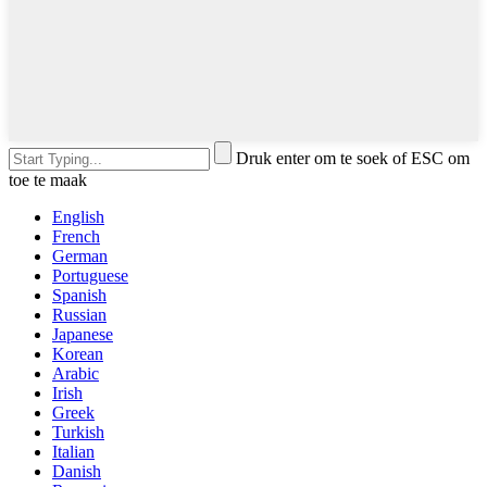
Druk enter om te soek of ESC om
toe te maak
English
French
German
Portuguese
Spanish
Russian
Japanese
Korean
Arabic
Irish
Greek
Turkish
Italian
Danish