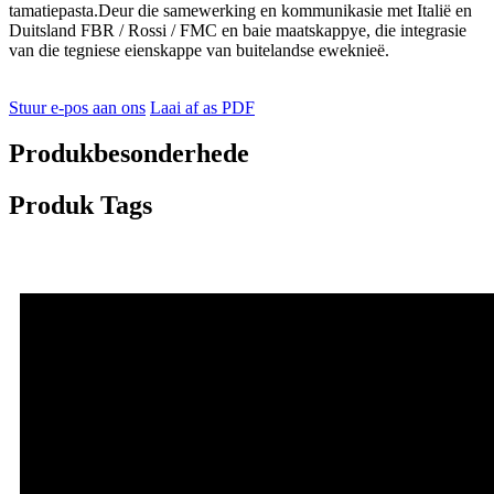
tamatiepasta.Deur die samewerking en kommunikasie met Italië en
Duitsland FBR / Rossi / FMC en baie maatskappye, die integrasie
van die tegniese eienskappe van buitelandse eweknieë.
Stuur e-pos aan ons
Laai af as PDF
Produkbesonderhede
Produk Tags