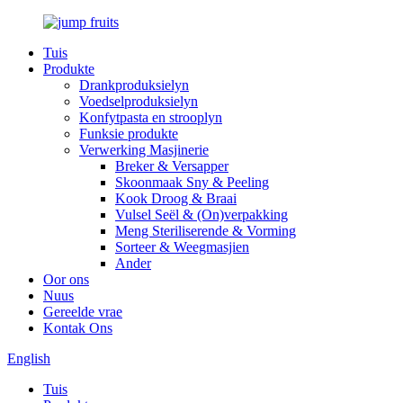
Tuis
Produkte
Drankproduksielyn
Voedselproduksielyn
Konfytpasta en strooplyn
Funksie produkte
Verwerking Masjinerie
Breker & Versapper
Skoonmaak Sny & Peeling
Kook Droog & Braai
Vulsel Seël & (On)verpakking
Meng Steriliserende & Vorming
Sorteer & Weegmasjien
Ander
Oor ons
Nuus
Gereelde vrae
Kontak Ons
English
Tuis