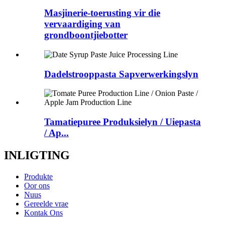
Masjinerie-toerusting vir die
vervaardiging van
grondboontjiebotter
Dadelstrooppasta Sapverwerkingslyn
Tamatiepuree Produksielyn / Uiepasta
/ Ap...
INLIGTING
Produkte
Oor ons
Nuus
Gereelde vrae
Kontak Ons