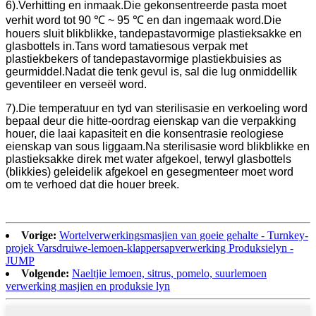
6).Verhitting en inmaak.Die gekonsentreerde pasta moet
verhit word tot 90 ℃ ~ 95 ℃ en dan ingemaak word.Die
houers sluit blikblikke, tandepastavormige plastieksakke en
glasbottels in.Tans word tamatiesous verpak met
plastiekbekers of tandepastavormige plastiekbuisies as
geurmiddel.Nadat die tenk gevul is, sal die lug onmiddellik
geventileer en verseël word.
7).Die temperatuur en tyd van sterilisasie en verkoeling word
bepaal deur die hitte-oordrag eienskap van die verpakking
houer, die laai kapasiteit en die konsentrasie reologiese
eienskap van sous liggaam.Na sterilisasie word blikblikke en
plastieksakke direk met water afgekoel, terwyl glasbottels
(blikkies) geleidelik afgekoel en gesegmenteer moet word
om te verhoed dat die houer breek.
Vorige:
Wortelverwerkingsmasjien van goeie gehalte - Turnkey-
projek Varsdruiwe-lemoen-klappersapverwerking Produksielyn -
JUMP
Volgende:
Naeltjie lemoen, sitrus, pomelo, suurlemoen
verwerking masjien en produksie lyn