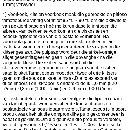
1 mm) verwyder.
4).Voorkook, klits en voorkook maak die gebreekte en pitlose
tamatiepuree vinnig verhit tot 85 ℃ ~ 90 ℃ om die aktiwiteite
van pektienlipase en hoë melkuronidase te inhibeer, die
afbreek van pektien te voorkom en die viskositeit en
bedekkingseienskap van die pasta te verminder .Na
voorkook gaan die rou pulp in 'n drie-stap klitser in.Die
materiaal word deur 'n hoëspoed-roterende skraper in die
klitser geslaan.Die pulpsap word deur die sirkelvormige
sifgat gesentrifugeer en gaan in die opvangbak na die
volgende klitser.Die skil en saad word uit die
slakafvoeremmer gegooi om die pulpsap van die skil en
saad te skei.Tamatiesous moet deur twee of drie klitsers
gaan om die sous delikaat te maak.Die rotasiespoed van
driesilindersif en -skraper is onderskeidelik 1,0 mm (820
R/min), 0,8 mm (1000 R/min) en 0,4 mm (1000 R/min).
5).Bestanddele en konsentrasie: volgens die tipe en naam
van tamatiepasta word verskillende konsentrasies en
bestanddele van sousliggaam vereis.Tamatiesous is 'n soort
produk wat direk uit die oorspronklike pulp gekonsentreer is
nadat dit geklits is.Om die geur van die produk te verbeter,
word dit gewoonlik 0,5% sout en 1% - 1,5% wit korrelsuiker
bygevoeg.Die bestanddele van tamatiesous en Chileense