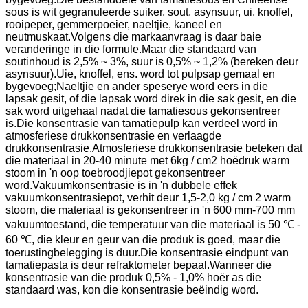
sous is wit gegranuleerde suiker, sout, asynsuur, ui, knoffel,
rooipeper, gemmerpoeier, naeltjie, kaneel en
neutmuskaat.Volgens die markaanvraag is daar baie
veranderinge in die formule.Maar die standaard van
soutinhoud is 2,5% ~ 3%, suur is 0,5% ~ 1,2% (bereken deur
asynsuur).Uie, knoffel, ens. word tot pulpsap gemaal en
bygevoeg;Naeltjie en ander speserye word eers in die
lapsak gesit, of die lapsak word direk in die sak gesit, en die
sak word uitgehaal nadat die tamatiesous gekonsentreer
is.Die konsentrasie van tamatiepulp kan verdeel word in
atmosferiese drukkonsentrasie en verlaagde
drukkonsentrasie.Atmosferiese drukkonsentrasie beteken dat
die materiaal in 20-40 minute met 6kg / cm2 hoëdruk warm
stoom in 'n oop toebroodjiepot gekonsentreer
word.Vakuumkonsentrasie is in 'n dubbele effek
vakuumkonsentrasiepot, verhit deur 1,5-2,0 kg / cm 2 warm
stoom, die materiaal is gekonsentreer in 'n 600 mm-700 mm
vakuumtoestand, die temperatuur van die materiaal is 50 ℃ -
60 ℃, die kleur en geur van die produk is goed, maar die
toerustingbelegging is duur.Die konsentrasie eindpunt van
tamatiepasta is deur refraktometer bepaal.Wanneer die
konsentrasie van die produk 0,5% - 1,0% hoër as die
standaard was, kon die konsentrasie beëindig word.