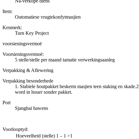
Na-verkope diens
Item:
Outomatiese vrugtekonfytmasjien
Kenmerk:
Turn Key Project
voorsieningsvermoë
Voorsieningsvermoë:
5 stelle/stelle per maand tamatie verwerkingsaanleg
Verpakking & Aflewering
Verpakking besonderhede
1. Stabiele houtpakket beskerm masjien teen staking en skade.2
word in houer sonder pakket.
Port
Sjanghai hawens
Voorlooptyd
:
Hoeveelheid (stelle)
1 – 1
>1