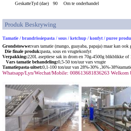
GeskatteTyd (dae)
90
Om te onderhandel
Produk Beskrywing
Tamatie / brandrissiepasta / sous / ketchup / konfyt / puree pro
Grondstowwe:
vars tamatie (mango, guayaba, papaja) maar kan ook 
Die finale produk:
pasta, sous en vrugtekonfyt
Verpakking:
220L aseptiese sak in drom en 70g-4500g blikblikke of 
Vars tamatie behandeling:
0,5-50 ton/uur vars vrugte
Tamatiepasta-uitset:
0,1-100 ton/uur van 28%-30% ,36%-38%tamati
Whatsapp/Lyn/Wechat/Mobile: 008613681836263 Welkom b