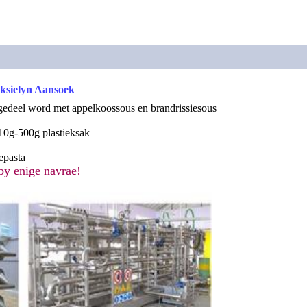
duksielyn Aansoek
gedeel word met appelkoossous en brandrissiesous
10g-500g plastieksak
epasta
y enige navrae!