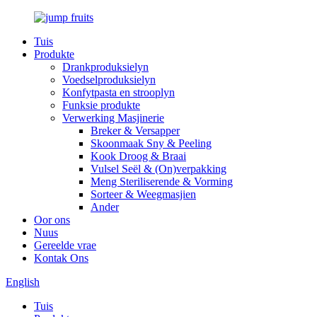
Tuis
Produkte
Drankproduksielyn
Voedselproduksielyn
Konfytpasta en strooplyn
Funksie produkte
Verwerking Masjinerie
Breker & Versapper
Skoonmaak Sny & Peeling
Kook Droog & Braai
Vulsel Seël & (On)verpakking
Meng Steriliserende & Vorming
Sorteer & Weegmasjien
Ander
Oor ons
Nuus
Gereelde vrae
Kontak Ons
English
Tuis