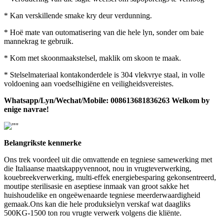
* Kan verskillende smake kry deur verdunning.
* Hoë mate van outomatisering van die hele lyn, sonder om baie
mannekrag te gebruik.
* Kom met skoonmaakstelsel, maklik om skoon te maak.
* Stelselmateriaal kontakonderdele is 304 vlekvrye staal, in volle
voldoening aan voedselhigiëne en veiligheidsvereistes.
Whatsapp/Lyn/Wechat/Mobile: 008613681836263 Welkom by
enige navrae!
Belangrikste kenmerke
Ons trek voordeel uit die omvattende en tegniese samewerking met
die Italiaanse maatskappyvennoot, nou in vrugteverwerking,
kouebreekverwerking, multi-effek energiebesparing gekonsentreerd,
moutipe sterilisasie en aseptiese inmaak van groot sakke het
huishoudelike en ongeëwenaarde tegniese meerderwaardigheid
gemaak.Ons kan die hele produksielyn verskaf wat daagliks
500KG-1500 ton rou vrugte verwerk volgens die kliënte.