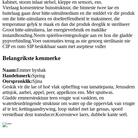
kabinet, stoom inlaat stelsel, kleppe en sensors, ens.
Vierlaag konsentriese buisstruktuur, die binneste twee lae en
buitelaag gaan deur hitte-uitruilmedium en die middel vir die produk
om die hitte-uitruilarea en doeltreffendheid te maksimeer, die
temperatuur gelyk te maak en dan die produk deeglik te steriliseer
Groot hitte-uitruilarea, lae energieverbruik en maklike
instandhouding.Neem spieëlsweistegnologie aan en hou die gladde
pypverbinding.Voer outomaties terug as nie genoeg sterilisasie nie
CIP en outo SIP beskikbaar saam met aseptiese vuller
Belangrikste kenmerke
Naam:
Emmer hysbak
Handelsmerk:
Spring
Oorspronklik:
Sjina
Geskik vir die lae of hoë vlak opheffing van tamatiepasta, Jerusalem
artisjok, aarbei, appel, peer, appelkoos ens. Met spuitwas.
Gladde emmerstruktuur teen vrugte wat vasklem, en
waterdeurdringende struktuur om water op die oppervlak van vrugte
af te lei; kettingaandrywing, loop stabiel met lae geraas, spoed
verstelbaar deur transducer.Korrosiewe laers, dubbele kante seël.