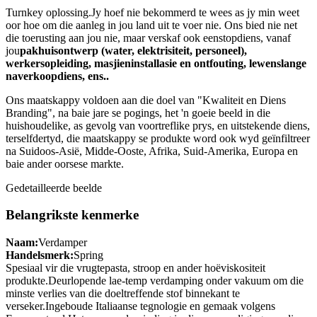
Turnkey oplossing.Jy hoef nie bekommerd te wees as jy min weet
oor hoe om die aanleg in jou land uit te voer nie. Ons bied nie net
die toerusting aan jou nie, maar verskaf ook eenstopdiens, vanaf
jou
pakhuisontwerp (water, elektrisiteit, personeel),
werkersopleiding, masjieninstallasie en ontfouting, lewenslange
naverkoopdiens, ens.
.
Ons maatskappy voldoen aan die doel van "Kwaliteit en Diens
Branding", na baie jare se pogings, het 'n goeie beeld in die
huishoudelike, as gevolg van voortreflike prys, en uitstekende diens,
terselfdertyd, die maatskappy se produkte word ook wyd geïnfiltreer
na Suidoos-Asië, Midde-Ooste, Afrika, Suid-Amerika, Europa en
baie ander oorsese markte.
Gedetailleerde beelde
Belangrikste kenmerke
Naam:
Verdamper
Handelsmerk:
Spring
Spesiaal vir die vrugtepasta, stroop en ander hoëviskositeit
produkte.Deurlopende lae-temp verdamping onder vakuum om die
minste verlies van die doeltreffende stof binnekant te
verseker.Ingeboude Italiaanse tegnologie en gemaak volgens