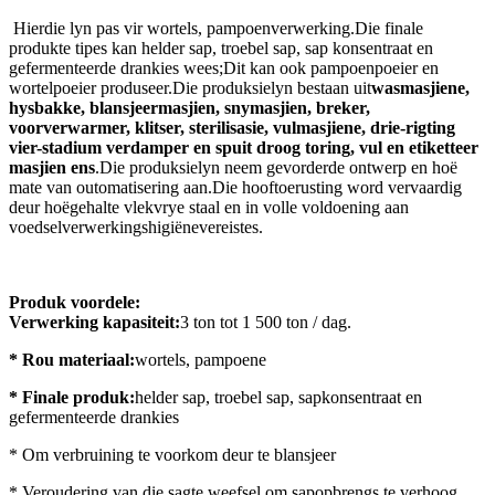
Hierdie lyn pas vir wortels, pampoenverwerking.Die finale
produkte tipes kan helder sap, troebel sap, sap konsentraat en
gefermenteerde drankies wees;Dit kan ook pampoenpoeier en
wortelpoeier produseer.Die produksielyn bestaan ​​uit
wasmasjiene,
hysbakke, blansjeermasjien, snymasjien, breker,
voorverwarmer, klitser, sterilisasie, vulmasjiene, drie-rigting
vier-stadium verdamper en spuit droog toring, vul en etiketteer
masjien ens
.Die produksielyn neem gevorderde ontwerp en hoë
mate van outomatisering aan.Die hooftoerusting word vervaardig
deur hoëgehalte vlekvrye staal en in volle voldoening aan
voedselverwerkingshigiënevereistes.
Produk voordele:
Verwerking kapasiteit:
3 ton tot 1 500 ton / dag.
* Rou materiaal:
wortels, pampoene
* Finale produk:
helder sap, troebel sap, sapkonsentraat en
gefermenteerde drankies
* Om verbruining te voorkom deur te blansjeer
* Veroudering van die sagte weefsel om sapopbrengs te verhoog