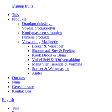
Tuis
Produkte
Drankproduksielyn
Voedselproduksielyn
Konfytpasta en strooplyn
Funksie produkte
Verwerking Masjinerie
Breker & Versapper
Skoonmaak Sny & Peeling
Kook Droog & Braai
Vulsel Seël & (On)verpakking
Meng Steriliserende & Vorming
Sorteer & Weegmasjien
Ander
Oor ons
Nuus
Gereelde vrae
Kontak Ons
English
Tuis