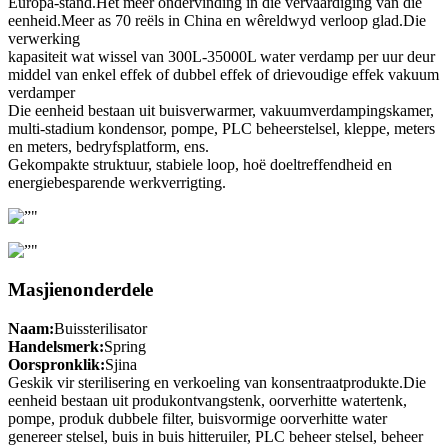
Europa-stand.Het meer ondervinding in die vervaardiging van die
eenheid.Meer as 70 reëls in China en wêreldwyd verloop glad.Die
verwerking
kapasiteit wat wissel van 300L-35000L water verdamp per uur deur
middel van enkel effek of dubbel effek of drievoudige effek vakuum
verdamper
Die eenheid bestaan ​​uit buisverwarmer, vakuumverdampingskamer,
multi-stadium kondensor, pompe, PLC beheerstelsel, kleppe, meters
en meters, bedryfsplatform, ens.
Gekompakte struktuur, stabiele loop, hoë doeltreffendheid en
energiebesparende werkverrigting.
Masjienonderdele
Naam:
Buissterilisator
Handelsmerk:
Spring
Oorspronklik:
Sjina
Geskik vir sterilisering en verkoeling van konsentraatprodukte.Die
eenheid bestaan ​​uit produkontvangstenk, oorverhitte watertenk,
pompe, produk dubbele filter, buisvormige oorverhitte water
genereer stelsel, buis in buis hitteruiler, PLC beheer stelsel, beheer