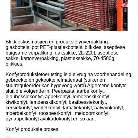
Blikkieskosmasjien en produksielynverpakking:
glasbottels, pot PET-plastiekbottels, blikkies, aseptiese
buigsame verpakking, daksakke, 2L-220L aseptiese
sakke, kartonverpakking, plastieksakke, 70-4500g
blikkies.
Konfytproduksietoerusting is die vrug na voorbehandeling,
gebreekte en gekookte jelmateriaal (suiker en
suurreguleerder kan bygevoeg word).Algemene konfyte
sluit die volgende in: Peerpasta, aarbeikonfyt,
bloubessiekonfyt, appelkonfyt, lemoenskilkonfyt,
kiwikonfyt, lemoenskilkonfyt, baaibessiekonfyt,
kersiekonfyt, wortelkonfyt, tamatiekonfyt, aalwynkonfyt,
moerbeikonfyt, roospeerkonfyt , meidoornkonfyt,
pynappelkonfyt avokadokonfyt en so aan.
Konfyt produksie proses