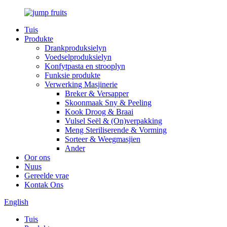
Tuis
Produkte
Drankproduksielyn
Voedselproduksielyn
Konfytpasta en strooplyn
Funksie produkte
Verwerking Masjinerie
Breker & Versapper
Skoonmaak Sny & Peeling
Kook Droog & Braai
Vulsel Seël & (On)verpakking
Meng Steriliserende & Vorming
Sorteer & Weegmasjien
Ander
Oor ons
Nuus
Gereelde vrae
Kontak Ons
English
Tuis