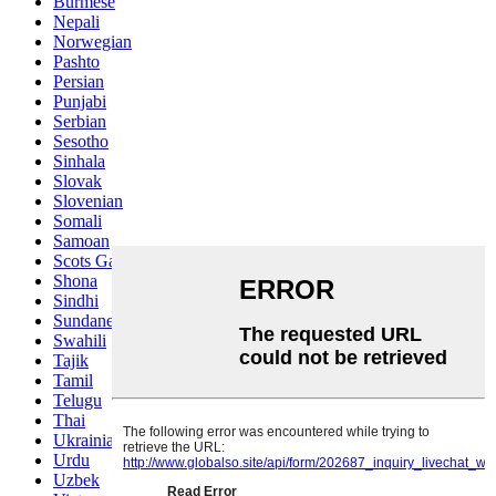
Burmese
Nepali
Norwegian
Pashto
Persian
Punjabi
Serbian
Sesotho
Sinhala
Slovak
Slovenian
Somali
Samoan
Scots Gaelic
Shona
Sindhi
Sundanese
Swahili
Tajik
Tamil
Telugu
Thai
Ukrainian
Urdu
Uzbek