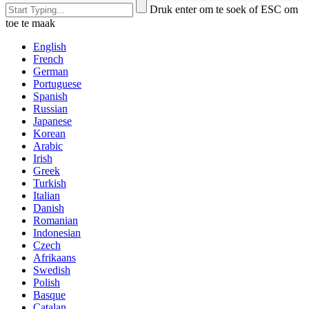
Druk enter om te soek of ESC om
toe te maak
English
French
German
Portuguese
Spanish
Russian
Japanese
Korean
Arabic
Irish
Greek
Turkish
Italian
Danish
Romanian
Indonesian
Czech
Afrikaans
Swedish
Polish
Basque
Catalan