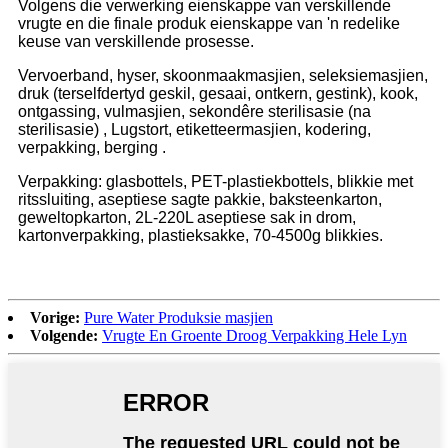
Volgens die verwerking eienskappe van verskillende
vrugte en die finale produk eienskappe van 'n redelike
keuse van verskillende prosesse.
Vervoerband, hyser, skoonmaakmasjien, seleksiemasjien,
druk (terselfdertyd geskil, gesaai, ontkern, gestink), kook,
ontgassing, vulmasjien, sekondêre sterilisasie (na
sterilisasie) , Lugstort, etiketteermasjien, kodering,
verpakking, berging .
Verpakking: glasbottels, PET-plastiekbottels, blikkie met
ritssluiting, aseptiese sagte pakkie, baksteenkarton,
geweltopkarton, 2L-220L aseptiese sak in drom,
kartonverpakking, plastieksakke, 70-4500g blikkies.
Vorige:
Pure Water Produksie masjien
Volgende:
Vrugte En Groente Droog Verpakking Hele Lyn