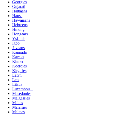
Georgies
Gujarati
Haïtiaans
Hausa
Hawaïaans
Hebreeus
Hmong
Hongaars
Yslands
Igbo
Javaans
Kannada
Kazaks
Khmer
Koerdies
Kirgisies
Latyn
Lets
Litaus
Luxembou ..
Masedonies
Malgassies
Maleis
Maleisiër
Maltees