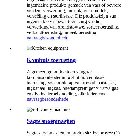
ingemaakte produkte gemaak van vars of bevrore
vis deur verwerking, inmaak, geurmiddels,
verseëling en sterilisasie. Die produksielyn van
ingemaakte vis bevat toerusting vir die
verwerking van grondstowwe, sorteertoerusting,
verbandtoerusting, inmaaktoerusting
navraag
besonderhede
Kombuis toerusting
Algemeen gebruikte toerusting vir
kombuisondersteuning sluit in: ventilasie-
toerusting, soos rookkap van rookuitlaatstelsel,
lugkanaal, lugkas, oliedampreiniger vir afvalgas-
en afvalwaterbehandeling, olieskeier, ens.
navraag
besonderhede
Sagte snoepmasjien
Sagte snoepmasjien en produksievloeiproses: (1)