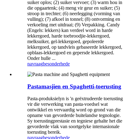
suiker oplos; (2) suiker vervoer; (3) warm hou in
die opgaartenk; (4) meng vir geur en suiker; (5)
stroop in trechter; (6) neerlegging (vorming van
vulling); (7) afkoel in tonnel; (8) ontvorming en
verkoeling met uitdraai; (9) Verpakking. Candy
(Engels: lekkers) kan verdeel word in harde
lekkergoed, harde toebroodjie-lekkergoed,
melksuiker, gel-lekkergoed, gepoleerde
lekkergoed, op tandvleis gebaseerde lekkergoed,
opblaas-lekkergoed en gepersde lekkergoed.
Onder hulle ...
navraag
besonderhede
Pastamasjien en Spaghetti-toerusting
Pasta-produksielyn is 'n geëxtrudeerde toerusting
vir die verwerking van pasta-voedsel wat
ontwikkel en vervaardig word op grond van die
opname van gevorderde buitelandse tegnologie.
Sy toerustingprestasie en tegniese gehalte het die
gevorderde vlak van soortgelyke internasionale
toerusting bereik.
navraag
besonderhede