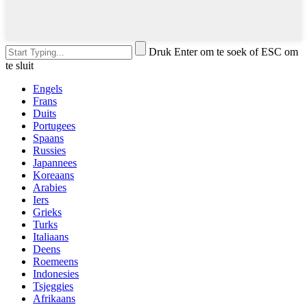
Druk Enter om te soek of ESC om
te sluit
Engels
Frans
Duits
Portugees
Spaans
Russies
Japannees
Koreaans
Arabies
Iers
Grieks
Turks
Italiaans
Deens
Roemeens
Indonesies
Tsjeggies
Afrikaans