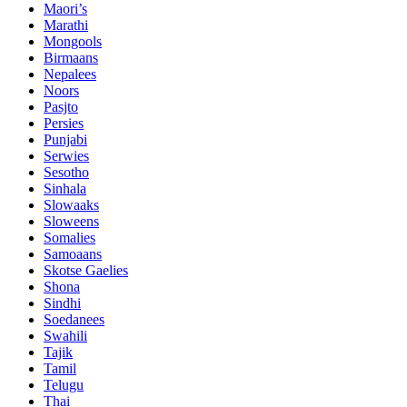
Maori’s
Marathi
Mongools
Birmaans
Nepalees
Noors
Pasjto
Persies
Punjabi
Serwies
Sesotho
Sinhala
Slowaaks
Sloweens
Somalies
Samoaans
Skotse Gaelies
Shona
Sindhi
Soedanees
Swahili
Tajik
Tamil
Telugu
Thai