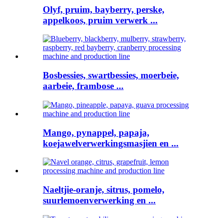
Olyf, pruim, bayberry, perske,
appelkoos, pruim verwerk ...
Bosbessies, swartbessies, moerbeie,
aarbeie, frambose ...
Mango, pynappel, papaja,
koejawelverwerkingsmasjien en ...
Naeltjie-oranje, sitrus, pomelo,
suurlemoenverwerking en ...