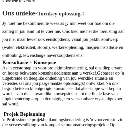
voordele te verkry.
Ons unieke-
:
Turnkey oplossing.
Jy hoef nie bekommerd te wees as jy min weet oor hoe om die
aanleg in jou land uit te voer nie. Ons bied nie net die toerusting aan
jou nie, maar lewer ook eenstopdiens, vanaf jou pakhuisontwerp
(water, elektrisiteit, stoom), werkersopleiding, masjien installasie en
ontfouting, lewenslange naverkoopdiens ens.
Konsultasie + Konsepsie
As 'n eerste stap en voor projekimplementering, sal ons diep ervare
en hoogs bekwame konsultasiedienste aan u verskaf.Gebaseer op 'n
uitgebreide en deeglike ontleding van jou werklike situasie en
vereistes sal ons jou pasgemaakte oplossing(s) ontwikkel.Na ons
begrip beteken kliëntgerigte konsultasie dat alle stappe wat beplan
word – van die aanvanklike konsepsiefase tot die finale fase van
implementering – op 'n deursigtige en verstaanbare wyse uitgevoer
sal word.
Projek Beplanning
'n Professionele projekbeplanningsbenadering is 'n voorvereiste vir
die verwesenliking van komplekse outomatiseringsprojekte.Op