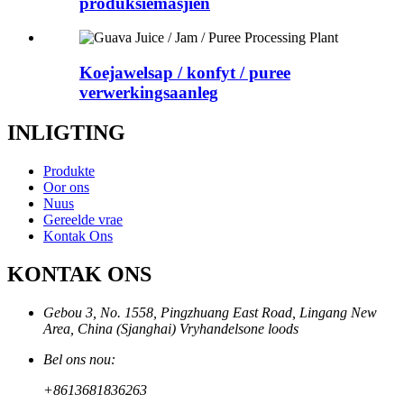
produksiemasjien
Koejawelsap / konfyt / puree
verwerkingsaanleg
INLIGTING
Produkte
Oor ons
Nuus
Gereelde vrae
Kontak Ons
KONTAK ONS
Gebou 3, No. 1558, Pingzhuang East Road, Lingang New
Area, China (Sjanghai) Vryhandelsone loods
Bel ons nou:
+8613681836263