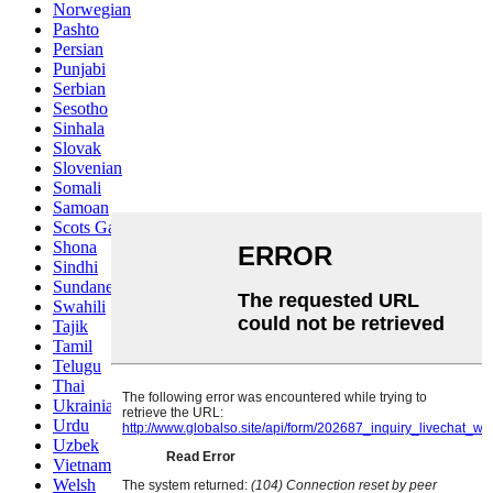
Norwegian
Pashto
Persian
Punjabi
Serbian
Sesotho
Sinhala
Slovak
Slovenian
Somali
Samoan
Scots Gaelic
Shona
Sindhi
Sundanese
Swahili
Tajik
Tamil
Telugu
Thai
Ukrainian
Urdu
Uzbek
Vietnamese
Welsh