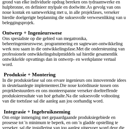
grond van elke individuele opdrag bereken ons tydraamwerke en
hulpbronne, en definieer mylpale en doelwitte.As gevolg van ons
noue kontak en samewerking met u, in alle projekfases, verseker
hierdie doelgerigte beplanning die suksesvolle verwesenliking van u
beleggingsprojek.
Ontwerp + Ingenieurswese
Ons spesialiste op die gebied van megatronika,
beheeringenieurswese, programmering en sagteware-ontwikkeling
werk nou saam in die ontwikkelingsfase.Met die ondersteuning van
professionele ontwikkelingshulpmiddels sal hierdie gesamentlik
ontwikkelde opvattings dan in ontwerp- en werkplanne vertaal
word
.
Produksie + Montering
In die produksiefase sal ons ervare ingenieurs ons innoverende idees
in sleutelaanlegte implementeer.Die noue koördinasie tussen ons
projekbestuurders en ons monteerspanne verseker doeltreffende
produksieresultate van hoë gehalte.Na die suksesvolle voltooiing
van die toetsfase sal die aanleg aan jou oorhandig word.
Integrasie + Ingebruikneming
Om enige inmenging met gepaardgaande produksiegebiede en
prosesse tot 'n minimum te beperk, en om 'n gladde opstelling te
verseker, sal die installering van jou aanleg uitgevoer word deur die