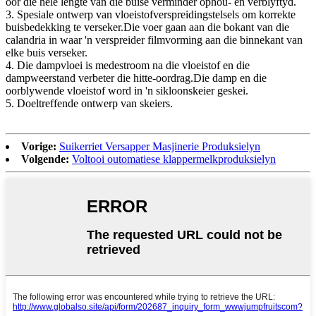
oor die hele lengte van die buise verminder ophou- en verblyftyd.
3. Spesiale ontwerp van vloeistofverspreidingstelsels om korrekte
buisbedekking te verseker.Die voer gaan aan die bokant van die
calandria in waar 'n verspreider filmvorming aan die binnekant van
elke buis verseker.
4. Die dampvloei is medestroom na die vloeistof en die
dampweerstand verbeter die hitte-oordrag.Die damp en die
oorblywende vloeistof word in 'n sikloonskeier geskei.
5. Doeltreffende ontwerp van skeiers.
Vorige:
Suikerriet Versapper Masjinerie Produksielyn
Volgende:
Voltooi outomatiese klappermelkproduksielyn