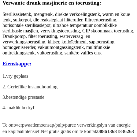
Verwante drank masjinerie en toerusting:
Sterilisasietenk, mengtenk, direkte verkoelingstenk, warm en koue
tenk, suikerpot, die reaksieplaat hitteruiler, filtreertoerusting,
horisontale sterilisasiepot, ultrahoë temperatuur oombliklike
sterilisasie masjien, verrykingstoerusting, CIP skoonmaak toerusting,
Drankpomp, filter toerusting, waterversag- en
verwerkingstoerusting, klitser, kolloïedmeul, saptoerusting,
homogeniseerder, vakuumontgassingstenk, multifunksie-
onttrekkingstenk, vultoerusting, sanitêre v
alfies ens.
Eienskappe:
1.vry geplaas
2. Gerieflike instandhouding
3.bestendige prestasie
4. maklik bedryf
Te ontwerp
waatlemoensap/pulp/puree verwerkingslyn van energie
en kapitaalintensief.Net gratis gratis om te kontak
008613681836263