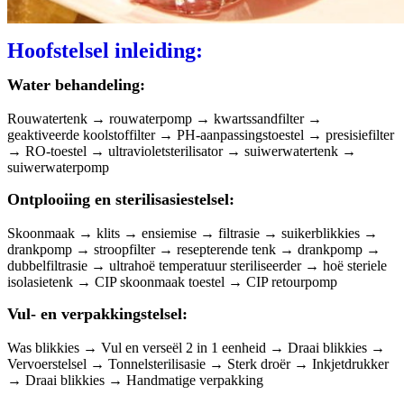
Hoofstelsel inleiding:
Water behandeling:
Rouwatertenk → rouwaterpomp → kwartssandfilter →
geaktiveerde koolstoffilter → PH-aanpassingstoestel → presisiefilter
→ RO-toestel → ultravioletsterilisator → suiwerwatertenk →
suiwerwaterpomp
Ontplooiing en sterilisasiestelsel:
Skoonmaak → klits → ensiemise → filtrasie → suikerblikkies →
drankpomp → stroopfilter → resepterende tenk → drankpomp →
dubbelfiltrasie → ultrahoë temperatuur steriliseerder → hoë steriele
isolasietenk → CIP skoonmaak toestel → CIP retourpomp
Vul- en verpakkingstelsel:
Was blikkies → Vul en verseël 2 in 1 eenheid → Draai blikkies →
Vervoerstelsel → Tonnelsterilisasie → Sterk droër → Inkjetdrukker
→ Draai blikkies → Handmatige verpakking