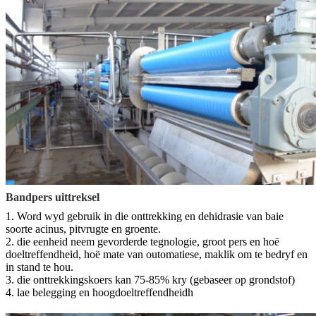
Bandpers uittreksel
1. Word wyd gebruik in die onttrekking en dehidrasie van baie
soorte acinus, pitvrugte en groente.
2. die eenheid neem gevorderde tegnologie, groot pers en hoë
doeltreffendheid, hoë mate van outomatiese, maklik om te bedryf en
in stand te hou.
3. die onttrekkingskoers kan 75-85% kry (gebaseer op grondstof)
4. lae belegging en hoog
doeltreffendheid
h