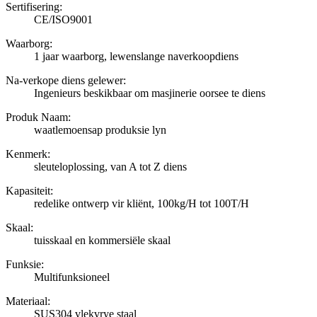
Sertifisering:
CE/ISO9001
Waarborg:
1 jaar waarborg, lewenslange naverkoopdiens
Na-verkope diens gelewer:
Ingenieurs beskikbaar om masjinerie oorsee te diens
Produk Naam:
waatlemoensap produksie lyn
Kenmerk:
sleuteloplossing, van A tot Z diens
Kapasiteit:
redelike ontwerp vir kliënt, 100kg/H tot 100T/H
Skaal:
tuisskaal en kommersiële skaal
Funksie:
Multifunksioneel
Materiaal:
SUS304 vlekvrye staal