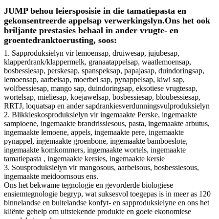
JUMP behou leiersposisie in die tamatiepasta en
gekonsentreerde appelsap verwerkingslyn.Ons het ook
briljante prestasies behaal in ander vrugte- en
groentedranktoerusting, soos:
1. Sapproduksielyn vir lemoensap, druiwesap, jujubesap,
klapperdrank/klappermelk, granaatappelsap, waatlemoensap,
bosbessiesap, perskesap, spanspeksap, papajasap, duindoringsap,
lemoensap, aarbeisap, moerbei sap, pynappelsap, kiwi sap,
wolfbessiesap, mango sap, duindoringsap, eksotiese vrugtesap,
wortelsap, mieliesap, koejawelsap, bosbessiesap, bloubessiesap,
RRTJ, loquatsap en ander sapdrankiesverdunningsvulproduksielyn
2. Blikkieskosproduksielyn vir ingemaakte Perske, ingemaakte
sampioene, ingemaakte brandrissiesous, pasta, ingemaakte arbutus,
ingemaakte lemoene, appels, ingemaakte pere, ingemaakte
pynappel, ingemaakte groenbone, ingemaakte bamboeslote,
ingemaakte komkommers, ingemaakte wortels, ingemaakte
tamatiepasta , ingemaakte kersies, ingemaakte kersie
3. Sousproduksielyn vir mangosous, aarbeisous, bosbessiesous,
ingemaakte meidoornsous ens.
Ons het bekwame tegnologie en gevorderde biologiese
ensiemtegnologie begryp, wat suksesvol toegepas is in meer as 120
binnelandse en buitelandse konfyt- en sapproduksielyne en ons het
kliënte gehelp om uitstekende produkte en goeie ekonomiese