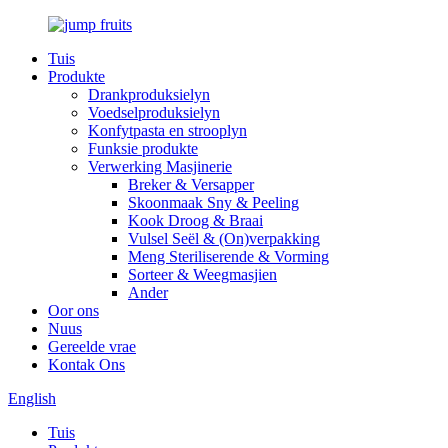
Tuis
Produkte
Drankproduksielyn
Voedselproduksielyn
Konfytpasta en strooplyn
Funksie produkte
Verwerking Masjinerie
Breker & Versapper
Skoonmaak Sny & Peeling
Kook Droog & Braai
Vulsel Seël & (On)verpakking
Meng Steriliserende & Vorming
Sorteer & Weegmasjien
Ander
Oor ons
Nuus
Gereelde vrae
Kontak Ons
English
Tuis