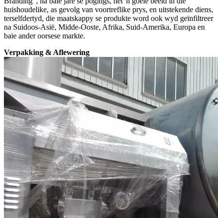
Branding", na baie jare se pogings, het 'n goeie beeld in die
huishoudelike, as gevolg van voortreflike prys, en uitstekende diens,
terselfdertyd, die maatskappy se produkte word ook wyd geïnfiltreer
na Suidoos-Asië, Midde-Ooste, Afrika, Suid-Amerika, Europa en
baie ander oorsese markte.
Verpakking & Aflewering