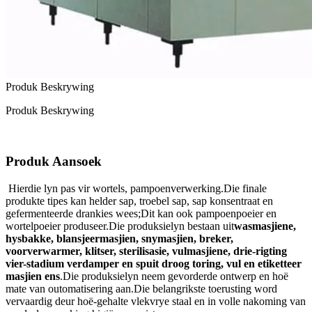
Produk Beskrywing
Produk Beskrywing
Produk Aansoek
Hierdie lyn pas vir wortels, pampoenverwerking.Die finale
produkte tipes kan helder sap, troebel sap, sap konsentraat en
gefermenteerde drankies wees;Dit kan ook pampoenpoeier en
wortelpoeier produseer.Die produksielyn bestaan ​​uit
wasmasjiene,
hysbakke, blansjeermasjien, snymasjien, breker,
voorverwarmer, klitser, sterilisasie, vulmasjiene, drie-rigting
vier-stadium verdamper en spuit droog toring, vul en etiketteer
masjien ens
.Die produksielyn neem gevorderde ontwerp en hoë
mate van outomatisering aan.Die belangrikste toerusting word
vervaardig deur hoë-gehalte vlekvrye staal en in volle nakoming van