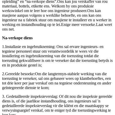
opleiding” en “na-verkope diens”.Ons kan jou verskaffer van rou
materiaal, bottels, etikette ens. Welkom by ons produksie
werkswinkel om te leer hoe ons ingenieur produseer.Ons kan
masjiene aanpas volgens u werklike behoefte, en ons kan ons
ingenieur na u fabriek stuur om masjiene te installeer en u werker in
werking en instandhouding op te lei.Enige meer versoeke.Laat weet
ons net.
Na-verkope diens
1.Installasie en ingebruikneming: Ons sal ervare ingenieurs- en
tegniese personeel stuur om verantwoordelik te wees vir die
installering en ingebruikneming van die toerusting totdat die
toerusting gekwalifiseer is om te verseker dat die toerusting betyds is
en in produksie gestel is;
2.Gereelde besoeke:Om die langtermyn-stabiele werking van die
toerusting te verseker, sal ons gebaseer wees op klantbehoeftes, een
tot drie keer per jaar verskaf om na tegniese ondersteuning en ander
geïntegreerde dienste te kom;
3. Gedetailleerde inspeksieverslag: Of dit nou die inspeksie gereelde
diens is, of die jaarlikse instandhouding, ons ingenieurs sal 'n
gedetailleerde inspeksieverslag vir die kliënt en die maatskappy se
verwysingsargief verskaf, om te eniger tyd die toerustingwerking te
leer ken;