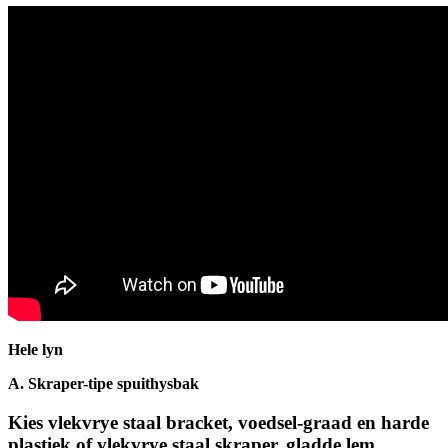
Hele lyn
A. Skraper-tipe spuithysbak
Kies vlekvrye staal bracket, voedsel-graad en harde
plastiek of vlekvrye staal skraper, gladde lem