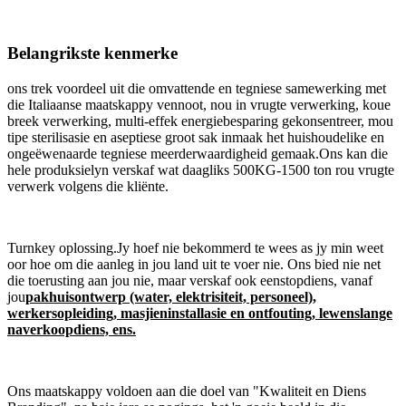
Belangrikste kenmerke
ons trek voordeel uit die omvattende en tegniese samewerking met
die Italiaanse maatskappy vennoot, nou in vrugte verwerking, koue
breek verwerking, multi-effek energiebesparing gekonsentreer, mou
tipe sterilisasie en aseptiese groot sak inmaak het huishoudelike en
ongeëwenaarde tegniese meerderwaardigheid gemaak.Ons kan die
hele produksielyn verskaf wat daagliks 500KG-1500 ton rou vrugte
verwerk volgens die kliënte.
Turnkey oplossing.Jy hoef nie bekommerd te wees as jy min weet
oor hoe om die aanleg in jou land uit te voer nie. Ons bied nie net
die toerusting aan jou nie, maar verskaf ook eenstopdiens, vanaf
jou
pakhuisontwerp (water, elektrisiteit, personeel),
werkersopleiding, masjieninstallasie en ontfouting, lewenslange
naverkoopdiens, ens.
Ons maatskappy voldoen aan die doel van "Kwaliteit en Diens