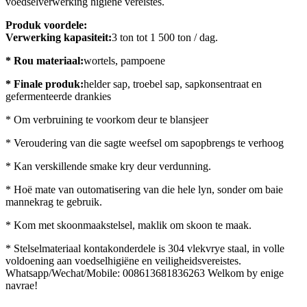
voedselverwerking higiëne vereistes.
Produk voordele:
Verwerking kapasiteit:
3 ton tot 1 500 ton / dag.
* Rou materiaal:
wortels, pampoene
* Finale produk:
helder sap, troebel sap, sapkonsentraat en
gefermenteerde drankies
* Om verbruining te voorkom deur te blansjeer
* Veroudering van die sagte weefsel om sapopbrengs te verhoog
* Kan verskillende smake kry deur verdunning.
* Hoë mate van outomatisering van die hele lyn, sonder om baie
mannekrag te gebruik.
* Kom met skoonmaakstelsel, maklik om skoon te maak.
* Stelselmateriaal kontakonderdele is 304 vlekvrye staal, in volle
voldoening aan voedselhigiëne en veiligheidsvereistes.
Whatsapp/Wechat/Mobile: 008613681836263 Welkom by enige
navrae!