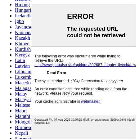
Hmong
Hungarian
Icelandic
Igbo
Javanese
Kannada
Kazakh
Khmer
Kurdish
Kyrgyz
Latin
Latvian
Lithuanian
Luxembou..
Macedonian
Malagasy
Malay
Malayalam
Maltese
Maori
Marathi
Mongolian
Burmese
Nepali
Norwegian