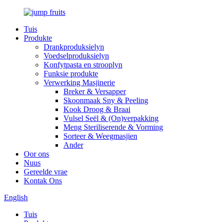
Tuis
Produkte
Drankproduksielyn
Voedselproduksielyn
Konfytpasta en strooplyn
Funksie produkte
Verwerking Masjinerie
Breker & Versapper
Skoonmaak Sny & Peeling
Kook Droog & Braai
Vulsel Seël & (On)verpakking
Meng Steriliserende & Vorming
Sorteer & Weegmasjien
Ander
Oor ons
Nuus
Gereelde vrae
Kontak Ons
English
Tuis