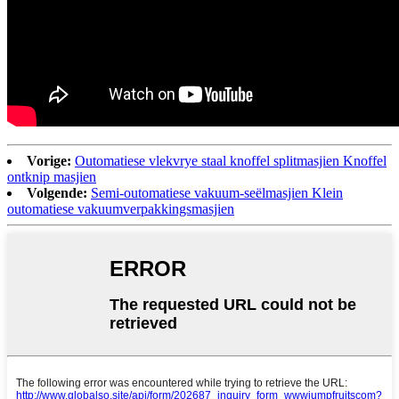
Vorige:
Outomatiese vlekvrye staal knoffel splitmasjien Knoffel
ontknip masjien
Volgende:
Semi-outomatiese vakuum-seëlmasjien Klein
outomatiese vakuumverpakkingsmasjien