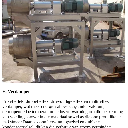
E. Verdamper
Enkel-effek, dubbel-effek, drievoudige effek en multi-effek
verdamper, wat meer energie sal bespaar;Onder vakuum,
deurlopende lae temperatuur siklus verwarming om die beskerming
van voedingstowwe in die materiaal sowel as die oorspronklike te
maksimeer.Daar is stoomherwinningstelsel en dubbele
kondensaatstelsel, dit kan die verbruik van stoom verminder;