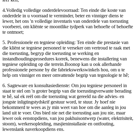
4.Volledig volledige onderdelevoorraad: Ten einde die koste van
onderdele in u voorraad te verminder, beter en vinniger diens te
lewer, het ons 'n volledige inventaris van onderdele van toerusting
voorberei, om kliënte se moontlike tydperk van behoefte of behoefte
te ontmoet;
5. Professionele en tegniese opleiding: Ten einde die prestasie van
die kliënt se tegniese personeel te verseker om vertroud te raak met
die toerusting, begryp die toerusting se werking en
instandhoudingsprosedures korrek, benewens die installering van
tegniese opleiding op die terrein.Boonop kan u ook allerhande
professionele persone by die fabriekswerkswinkels hou, om u te
help om vinniger en meer omvattende begrip van tegnologie te hê;
6. Sagteware en konsultasiedienste: Om jou tegniese personeel in
staat te stel om 'n groter begrip van die toerustingverwante berading
te hê, sal ek reël om die toerusting wat gereeld na die advies- en
jongste inligtingstydskrif gestuur word, te stuur. Jy hoef nie
bekommerd te wees as jy min weet van hoe om die aanleg in jou
land uit te voer. Ons bied nie net die toerusting aan jou nie, maar
lewer ook eenstopdiens, van jou pakhuisontwerp (water, elektrisiteit,
stoom), werkersopleiding, masjieninstallasie en ontfouting,
lewenslank naverkoopdiens ens.