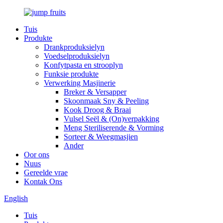
Tuis
Produkte
Drankproduksielyn
Voedselproduksielyn
Konfytpasta en strooplyn
Funksie produkte
Verwerking Masjinerie
Breker & Versapper
Skoonmaak Sny & Peeling
Kook Droog & Braai
Vulsel Seël & (On)verpakking
Meng Steriliserende & Vorming
Sorteer & Weegmasjien
Ander
Oor ons
Nuus
Gereelde vrae
Kontak Ons
English
Tuis