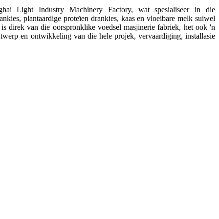
ai Light Industry Machinery Factory, wat spesialiseer in die
nkies, plantaardige proteïen drankies, kaas en vloeibare melk suiwel
s direk van die oorspronklike voedsel masjinerie fabriek, het ook 'n
erp en ontwikkeling van die hele projek, vervaardiging, installasie