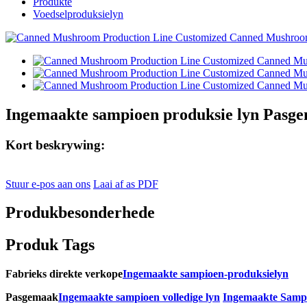
Produkte
Voedselproduksielyn
Ingemaakte sampioen produksie lyn Pasge
Kort beskrywing:
Stuur e-pos aan ons
Laai af as PDF
Produkbesonderhede
Produk Tags
Fabrieks direkte verkope
Ingemaakte sampioen-produksielyn
Pasgemaak
Ingemaakte sampioen volledige lyn
Ingemaakte Sampi