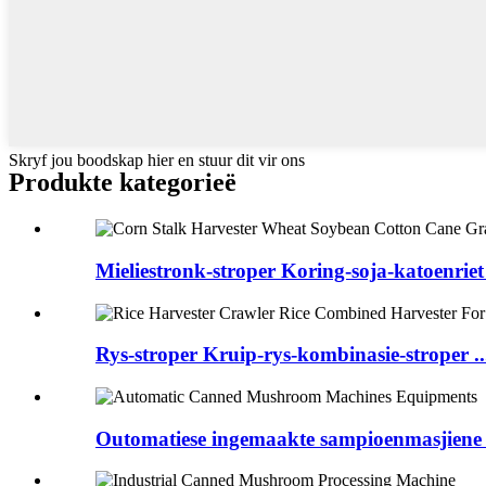
Skryf jou boodskap hier en stuur dit vir ons
Produkte kategorieë
Mieliestronk-stroper Koring-soja-katoenriet 
Rys-stroper Kruip-rys-kombinasie-stroper ..
Outomatiese ingemaakte sampioenmasjiene 