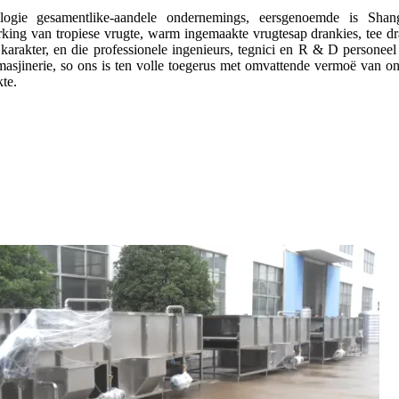
gie gesamentlike-aandele ondernemings, eersgenoemde is Shangh
king van tropiese vrugte, warm ingemaakte vrugtesap drankies, tee dra
rakter, en die professionele ingenieurs, tegnici en R & D personeel i
sjinerie, so ons is ten volle toegerus met omvattende vermoë van ontw
te.