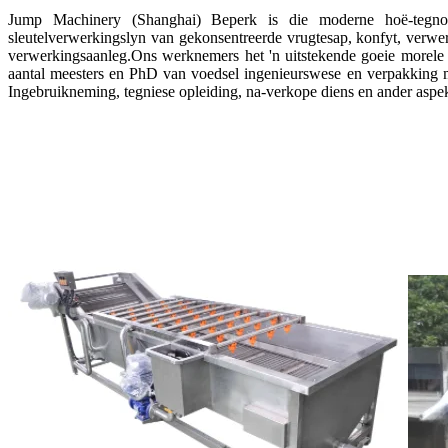
Jump Machinery (Shanghai) Beperk is die moderne hoë-tegnolo
sleutelverwerkingslyn van gekonsentreerde vrugtesap, konfyt, verwer
verwerkingsaanleg.Ons werknemers het 'n uitstekende goeie morele ka
aantal meesters en PhD van voedsel ingenieurswese en verpakking ma
Ingebruikneming, tegniese opleiding, na-verkope diens en ander aspek