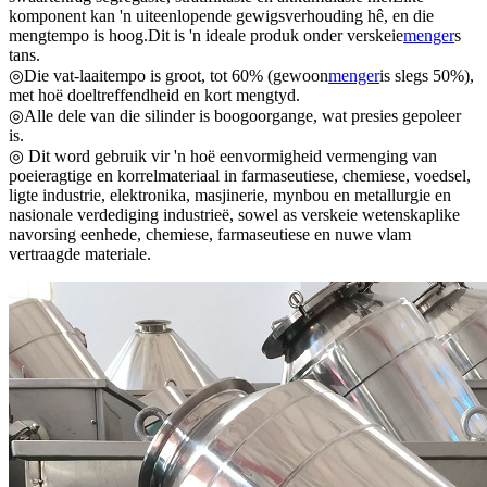
komponent kan 'n uiteenlopende gewigsverhouding hê, en die
mengtempo is hoog.Dit is 'n ideale produk onder verskeie
menger
s
tans.
◎Die vat-laaitempo is groot, tot 60% (gewoon
menger
is slegs 50%),
met hoë doeltreffendheid en kort mengtyd.
◎Alle dele van die silinder is boogoorgange, wat presies gepoleer
is.
◎ Dit word gebruik vir 'n hoë eenvormigheid vermenging van
poeieragtige en korrelmateriaal in farmaseutiese, chemiese, voedsel,
ligte industrie, elektronika, masjinerie, mynbou en metallurgie en
nasionale verdediging industrieë, sowel as verskeie wetenskaplike
navorsing eenhede, chemiese, farmaseutiese en nuwe vlam
vertraagde materiale.