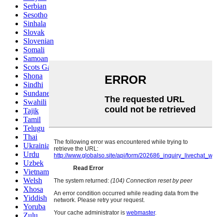
Serbian
Sesotho
Sinhala
Slovak
Slovenian
Somali
Samoan
Scots Gaelic
Shona
Sindhi
Sundanese
Swahili
Tajik
Tamil
Telugu
Thai
Ukrainian
Urdu
Uzbek
Vietnamese
Welsh
Xhosa
Yiddish
Yoruba
Zulu