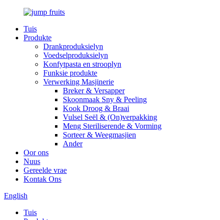
Tuis
Produkte
Drankproduksielyn
Voedselproduksielyn
Konfytpasta en strooplyn
Funksie produkte
Verwerking Masjinerie
Breker & Versapper
Skoonmaak Sny & Peeling
Kook Droog & Braai
Vulsel Seël & (On)verpakking
Meng Steriliserende & Vorming
Sorteer & Weegmasjien
Ander
Oor ons
Nuus
Gereelde vrae
Kontak Ons
English
Tuis