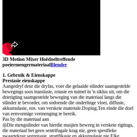
3D Motion Mixer Hoëdoeltreffende
poeiermengermateriaal
Blender
1. Gebruik & Eienskappe
Prestasie eienskappe
Aangedryf deur die dryfas, voer die gelaaide silinder saamgestelde
bewegings soos translasie, rotasie en tuimel in 'n siklus uit, om die
drierigting saamgestelde beweging van die materiaal langs die
silinder te bevorder, om sodoende die onderlinge vloei, diffusie,
akkumulasie, ens. van verskeie materiale.Doping.Ten einde die doel
van eenvormige vermenging te bereik.
Pas by die materiaal aan
◎Die mengsilinder van hierdie masjien beweeg in verskeie rigtings,
die materiaal het geen sentrifugale krag nie, geen spesifieke
swaartekrag segregasie, stratifikasie en akkumulasie nie.Elke